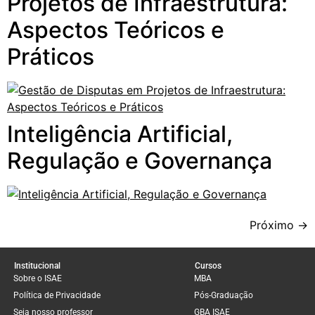
Projetos de Infraestrutura:
Aspectos Teóricos e
Práticos
Inteligência Artificial,
Regulação e Governança
Próximo
→
Institucional
Cursos
Sobre o ISAE
MBA
Política de Privacidade
Pós-Graduação
Seja nosso professor
GBA ISAE