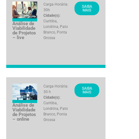
Carga Horária:
SAIBA
30h
MAIS
Cidade(s):
Curitiba
,
Análise de
Londrina
,
Pato
Viabilidade
de Projetos
Branco
,
Ponta
– live
Grossa
Carga Horária:
SAIBA
30 h
MAIS
Cidade(s):
Curitiba
,
Análise de
Londrina
,
Pato
Viabilidade
de Projetos
Branco
,
Ponta
– online
Grossa