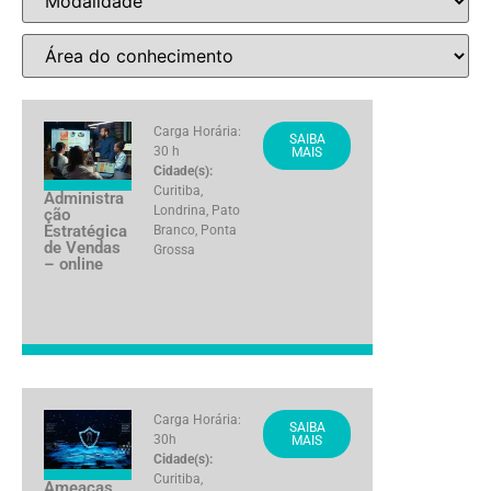
Carga Horária:
SAIBA
30 h
MAIS
Cidade(s):
Curitiba
,
Administra
Londrina
,
Pato
ção
Estratégica
Branco
,
Ponta
de Vendas
Grossa
– online
Carga Horária:
SAIBA
30h
MAIS
Cidade(s):
Curitiba
,
Ameaças