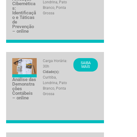
Londrina
,
Pato
Cibernética
s:
Branco
,
Ponta
Identificaçã
Grossa
o e Táticas
de
Prevenção
– online
Carga Horária:
SAIBA
30h
MAIS
Cidade(s):
Curitiba
,
Análise das
Londrina
,
Pato
Demonstra
ções
Branco
,
Ponta
Contábeis
Grossa
– online