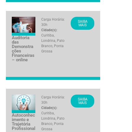
Carga Horária:
SAIBA
30h
MAIS
Cidade(s):
Curitiba
,
Auditoria
Londrina
,
Pato
das
Demonstra
Branco
,
Ponta
ções
Grossa
Financeiras
– online
Carga Horária:
SAIBA
30h
MAIS
Cidade(s):
Curitiba
,
Autoconhec
Londrina
,
Pato
imento e
Trajetória
Branco
,
Ponta
Profissional
Grossa