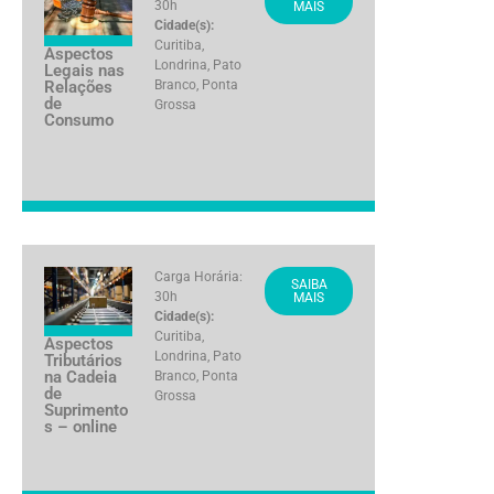
30h
MAIS
Cidade(s):
Curitiba
,
Aspectos
Londrina
,
Pato
Legais nas
Relações
Branco
,
Ponta
de
Grossa
Consumo
Carga Horária:
SAIBA
30h
MAIS
Cidade(s):
Curitiba
,
Aspectos
Londrina
,
Pato
Tributários
na Cadeia
Branco
,
Ponta
de
Grossa
Suprimento
s – online