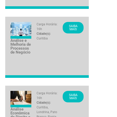
Carga Horária:
SAIBA
16h
MAIS
Cidade(s):
Curitiba
Análise e
Melhoria de
Processos
de Negócio
Carga Horária:
SAIBA
16h
MAIS
Cidade(s):
Curitiba
,
Análise
Londrina
,
Pato
Econômica
do Direito e
Branco
,
Ponta