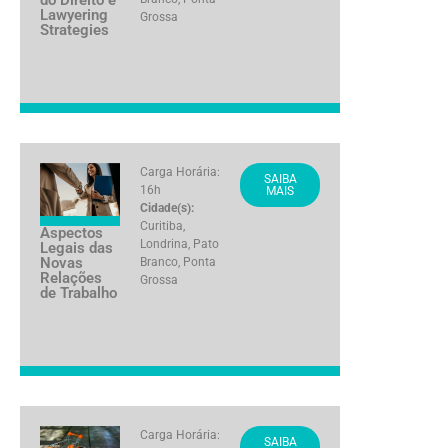
Lawyering
Grossa
Strategies
Carga Horária:
SAIBA
16h
MAIS
Cidade(s):
Curitiba
,
Aspectos
Londrina
,
Pato
Legais das
Novas
Branco
,
Ponta
Relações
Grossa
de Trabalho
Carga Horária:
SAIBA