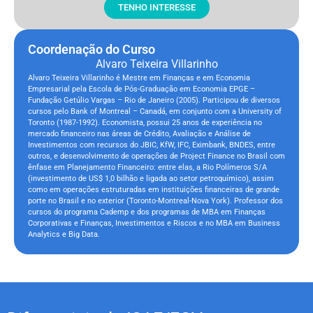
TENHO INTERESSE
Coordenação do Curso
Alvaro Teixeira Villarinho
Alvaro Teixeira Villarinho é Mestre em Finanças e em Economia
Empresarial pela Escola de Pós-Graduação em Economia EPGE –
Fundação Getúlio Vargas – Rio de Janeiro (2005). Participou de diversos
cursos pelo Bank of Montreal – Canadá, em conjunto com a University of
Toronto (1987-1992). Economista, possui 25 anos de experiência no
mercado financeiro nas áreas de Crédito, Avaliação e Análise de
Investimentos com recursos do JBIC, KfW, IFC, Eximbank, BNDES, entre
outros, e desenvolvimento de operações de Project Finance no Brasil com
ênfase em Planejamento Financeiro: entre elas, a Rio Polímeros S/A
(investimento de US$ 1,0 bilhão e ligada ao setor petroquímico), assim
como em operações estruturadas em instituições financeiras de grande
porte no Brasil e no exterior (Toronto-Montreal-Nova York). Professor dos
cursos do programa Cademp e dos programas de MBA em Finanças
Corporativas e Finanças, Investimentos e Riscos e no MBA em Business
Analytics e Big Data.