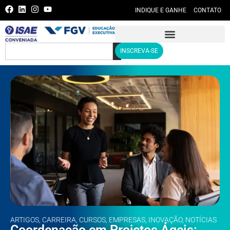
INDIQUE E GANHE
CONTATO
INSCREVA-SE
ARTIGOS
,
CARREIRA
,
CURSOS
,
EMPRESAS
,
INOVAÇÃO
,
NOTÍCIAS
Coordenação em Projetos Ágeis: