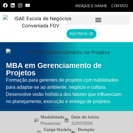
INDIQUE E GANHE
CONTATO
INSCREVA-SE
MBA em Gerenciamento de
Projetos
Formação para gerentes de projetos com habilidades
para adaptar-se ao ambiente, negócio e cultura.
Desenvolve visão holística dos fatores que influenciam
no planejamento, execução e entrega de projetos.
Modalidade
Data de Início
Presencial
31/07/2026
Carga Horária
Duração