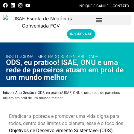
INDIQUE E GANHE
CONTATO
INSCREVA-SE
INSTITUCIONAL
,
MESTRADO
,
SUSTENTABILIDADE
ODS, eu pratico! ISAE, ONU e uma
rede de parceiros atuam em prol de
um mundo melhor
Início
»
Alta Gestão
»
ODS, eu pratico! ISAE, ONU e uma rede de parceiros
atuam em prol de um mundo melhor
Erradicar a pobreza e promover uma vida digna para
todos, dentro dos limites do planeta, esse é o foco dos
Objetivos de Desenvolvimento Sustentável (ODS)
,