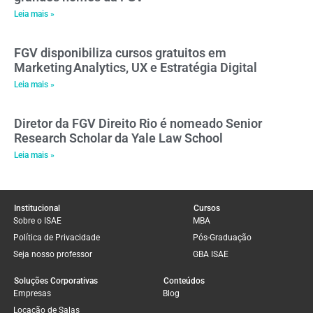
Leia mais »
FGV disponibiliza cursos gratuitos em
Marketing Analytics, UX e Estratégia Digital
Leia mais »
Diretor da FGV Direito Rio é nomeado Senior
Research Scholar da Yale Law School
Leia mais »
Institucional
Cursos
Sobre o ISAE
MBA
Política de Privacidade
Pós-Graduação
Seja nosso professor
GBA ISAE
Soluções Corporativas
Conteúdos
Empresas
Blog
Locação de Salas