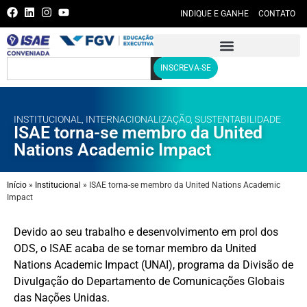
INDIQUE E GANHE
CONTATO
INSCREVA-SE
INSTITUCIONAL
,
INTERNACIONALIZAÇÃO
,
SUSTENTABILIDADE
ISAE torna-se membro da United
Nations Academic Impact
Início
»
Institucional
»
ISAE torna-se membro da United Nations Academic
Impact
Devido ao seu trabalho e desenvolvimento em prol dos
ODS, o ISAE acaba de se tornar membro da United
Nations Academic Impact (UNAI), programa da Divisão de
Divulgação do Departamento de Comunicações Globais
das Nações Unidas.