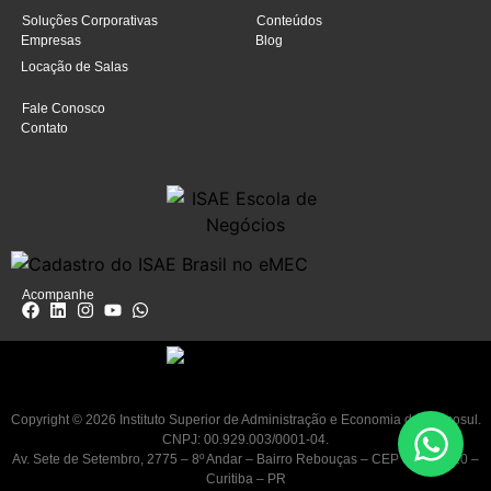
Soluções Corporativas
Conteúdos
Empresas
Blog
Locação de Salas
Fale Conosco
Contato
Acompanhe
Copyright © 2026 Instituto Superior de Administração e Economia do Mercosul.
CNPJ: 00.929.003/0001-04.
Av. Sete de Setembro, 2775 – 8º Andar – Bairro Rebouças – CEP 80230-010 –
Curitiba – PR