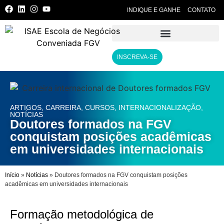
INDIQUE E GANHE
CONTATO
INSCREVA-SE
ARTIGOS
,
CARREIRA
,
CURSOS
,
INTERNACIONALIZAÇÃO
,
NOTÍCIAS
Doutores formados na FGV
conquistam posições acadêmicas
em universidades internacionais
Início
»
Notícias
»
Doutores formados na FGV conquistam posições
acadêmicas em universidades internacionais
Formação metodológica de