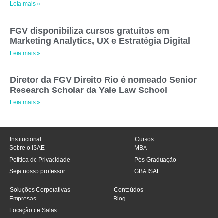
Leia mais »
FGV disponibiliza cursos gratuitos em
Marketing Analytics, UX e Estratégia Digital
Leia mais »
Diretor da FGV Direito Rio é nomeado Senior
Research Scholar da Yale Law School
Leia mais »
Institucional
Cursos
Sobre o ISAE
MBA
Política de Privacidade
Pós-Graduação
Seja nosso professor
GBA ISAE
Soluções Corporativas
Conteúdos
Empresas
Blog
Locação de Salas