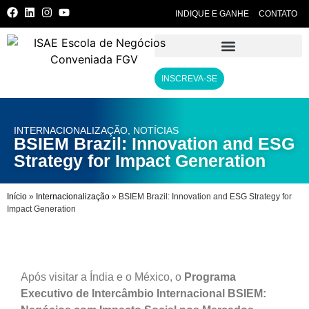
INDIQUE E GANHE
CONTATO
INSCREVA-SE
INTERNACIONALIZAÇÃO
,
NOTÍCIAS
BSIEM Brazil: Innovation and ESG
Strategy for Impact Generation
Início
»
Internacionalização
»
BSIEM Brazil: Innovation and ESG Strategy for
Impact Generation
Após visitar a Índia e o México, o
Programa
Executivo de Intercâmbio Internacional BSIEM: