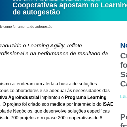
Cooperativas apostam no Learning
de autogestão
ity como ferramenta de autogestão
N
duzido o Learning Agility, reflete
rofissional e na performance de resultado da
C
f
S
C
vismo acenderam um alerta à busca de soluções
seus colaboradores e se adequar às necessidades das
Lei
iva Agroindustrial
implantou o
Programa Learning
. O projeto foi criado sob medida por intermédio do
ISAE
cola de Negócios, que desenvolve soluções específicas
P
is de 700 projetos em quase 200 cooperativas de 8
f