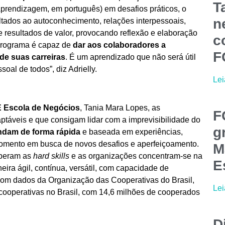
T
Aprendizagem, em português) em desafios práticos, o
n
ados ao autoconhecimento, relações interpessoais,
 resultados de valor, provocando reflexão e elaboração
c
 programa é capaz de
dar aos colaboradores a
F
de suas carreiras
. É um aprendizado que não será útil
oal de todos”, diz Adrielly.
Lei
 Escola de Negócios
, Tania Mara Lopes, as
F
ptáveis e que consigam lidar com a imprevisibilidade do
g
ndam de forma rápida
e baseada em experiências,
 momento em busca de novos desafios e aperfeiçoamento.
M
peram as
hard skills
e as organizações concentram-se na
E
ra ágil, contínua, versátil, com capacidade de
 com dados da Organização das Cooperativas do Brasil,
Lei
cooperativas no Brasil, com 14,6 milhões de cooperados
D