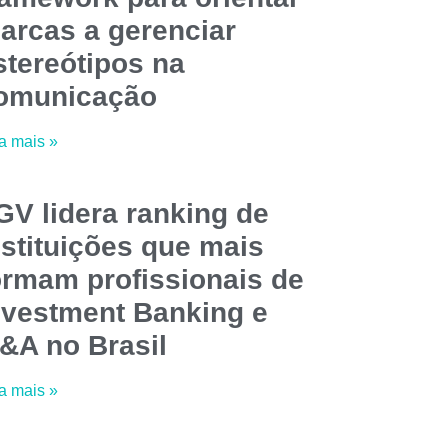
arcas a gerenciar
stereótipos na
omunicação
a mais »
GV lidera ranking de
nstituições que mais
ormam profissionais de
nvestment Banking e
&A no Brasil
a mais »