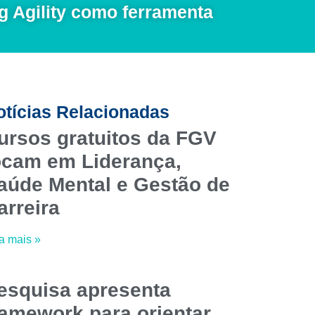
 Agility como ferramenta
otícias Relacionadas
ursos gratuitos da FGV
ocam em Liderança,
aúde Mental e Gestão de
arreira
a mais »
esquisa apresenta
ramework para orientar