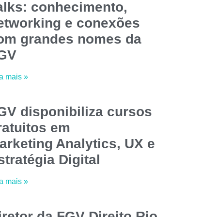
alks: conhecimento,
etworking e conexões
om grandes nomes da
GV
a mais »
GV disponibiliza cursos
ratuitos em
arketing Analytics, UX e
stratégia Digital
a mais »
iretor da FGV Direito Rio