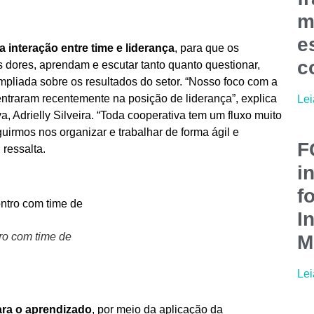
m
e
a interação entre time e liderança
, para que os
c
dores, aprendam e escutar tanto quanto questionar,
pliada sobre os resultados do setor. “Nosso foco com a
entraram recentemente na posição de liderança”, explica
Lei
, Adrielly Silveira. “Toda cooperativa tem um fluxo muito
irmos nos organizar e trabalhar de forma ágil e
F
 ressalta.
i
f
I
ro com time de
M
Lei
ara o aprendizado
, por meio da aplicação da