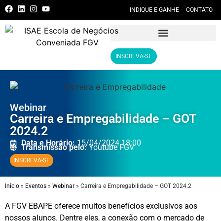
INDIQUE E GANHE
CONTATO
INSCREVA-SE
Webinar
Carreira e Empregabilidade – GOT
2024.2
Data e Horário:
15/04/2024 18:00
Transmissão pelo:
Youtube FGV
INSCREVA-SE
Início
»
Eventos
»
Webinar
»
Carreira e Empregabilidade – GOT 2024.2
A FGV EBAPE oferece muitos benefícios exclusivos aos
nossos alunos. Dentre eles, a conexão com o mercado de