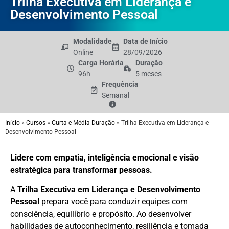
Trilha Executiva em Liderança e
Desenvolvimento Pessoal
Modalidade
Data de Início
Online
28/09/2026
Carga Horária
Duração
96h
5 meses
Frequência
Semanal
Início
»
Cursos
»
Curta e Média Duração
»
Trilha Executiva em Liderança e
Desenvolvimento Pessoal
Lidere com empatia, inteligência emocional e visão
estratégica para transformar pessoas.
A
Trilha Executiva em
Liderança e Desenvolvimento
Pessoal
prepara você para conduzir equipes com
consciência, equilíbrio e propósito. Ao desenvolver
habilidades de autoconhecimento, resiliência e tomada