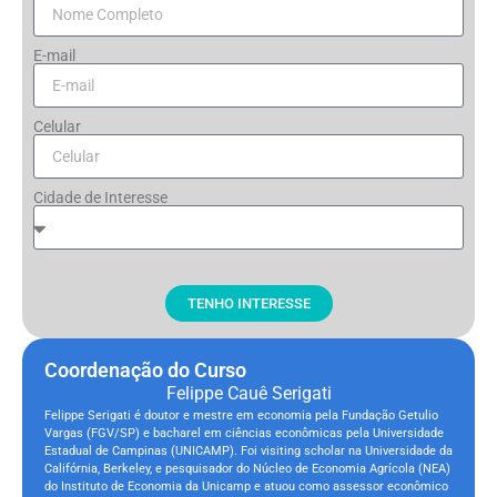
E-mail
Celular
Cidade de Interesse
TENHO INTERESSE
Coordenação do Curso
Felippe Cauê Serigati
Felippe Serigati é doutor e mestre em economia pela Fundação Getulio
Vargas (FGV/SP) e bacharel em ciências econômicas pela Universidade
Estadual de Campinas (UNICAMP). Foi visiting scholar na Universidade da
Califórnia, Berkeley, e pesquisador do Núcleo de Economia Agrícola (NEA)
do Instituto de Economia da Unicamp e atuou como assessor econômico