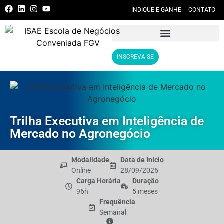
INDIQUE E GANHE
CONTATO
INSCREVA-SE
Trilha Executiva em Inteligência de
Mercado no Agronegócio
Modalidade
Data de Início
Online
28/09/2026
Carga Horária
Duração
96h
5 meses
Frequência
Semanal