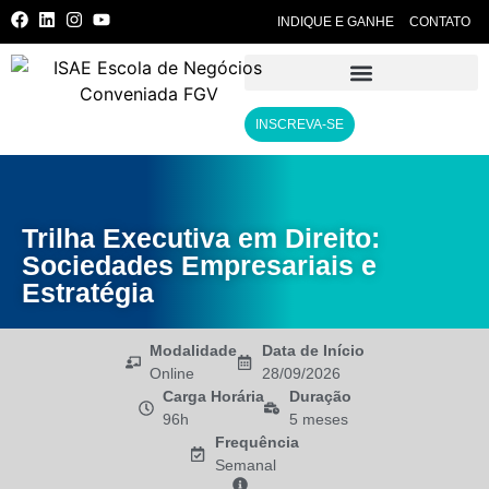
INDIQUE E GANHE
CONTATO
INSCREVA-SE
Trilha Executiva em Direito:
Sociedades Empresariais e
Estratégia
Modalidade
Data de Início
Online
28/09/2026
Carga Horária
Duração
96h
5 meses
Frequência
Semanal