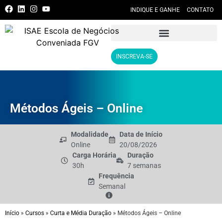
INDIQUE E GANHE
CONTATO
INSCREVA-SE
Métodos Ágeis – Online
Modalidade
Data de Início
Online
20/08/2026
Carga Horária
Duração
30h
7 semanas
Frequência
Semanal
Início
»
Cursos
»
Curta e Média Duração
»
Métodos Ágeis – Online