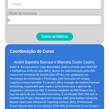
Cidade de Interesse
TENHO INTERESSE
Coordenação do Curso
André Baptista Barcaui e Marcela Souto Castro.
André B. Barcaui possui 2 pós-doutorados (Administração pela FEA/USP
e Inteligência Artificial pela UERJ), doutor em Administração pela UNR,
mestre em Sistemas de Gestão pela UFF-RJ, com graduação em
Tecnologia da Informação e Psicologia, com formação em terapia
cognitivo-comportamental. Foi project office manager da Hewlett-Packard
Consulting, responsável pela região Latino-Americana, e gerente de
programa e serviços na IBM. É membro-fundador do PMI Chapter Rio e
hoje faz parte do seu Conselho Consultivo. É certificado PMP, PMI-ACP e
DASSM pelo Project Management Institute, KMP pela Kanban University,
Master Coach pelo Behavioral Coaching Institute (BCI), Professional
Scrum Master pela Scrum Alliance (CSP-SM), Profesional Scrum Product