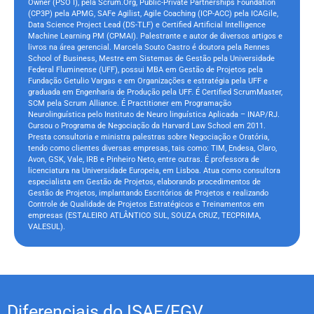
Owner (PSO I), pela Scrum.Org, Public-Private Partnerships Foundation
(CP3P) pela APMG, SAFe Agilist, Agile Coaching (ICP-ACC) pela ICAGile,
Data Science Project Lead (DS-TLF) e Certified Artificial Intelligence
Machine Learning PM (CPMAI). Palestrante e autor de diversos artigos e
livros na área gerencial. Marcela Souto Castro é doutora pela Rennes
School of Business, Mestre em Sistemas de Gestão pela Universidade
Federal Fluminense (UFF), possui MBA em Gestão de Projetos pela
Fundação Getulio Vargas e em Organizações e estratégia pela UFF e
graduada em Engenharia de Produção pela UFF. É Certified ScrumMaster,
SCM pela Scrum Alliance. É Practitioner em Programação
Neurolinguística pelo Instituto de Neuro linguística Aplicada – INAP/RJ.
Cursou o Programa de Negociação da Harvard Law School em 2011.
Presta consultoria e ministra palestras sobre Negociação e Oratória,
tendo como clientes diversas empresas, tais como: TIM, Endesa, Claro,
Avon, GSK, Vale, IRB e Pinheiro Neto, entre outras. É professora de
licenciatura na Universidade Europeia, em Lisboa. Atua como consultora
especialista em Gestão de Projetos, elaborando procedimentos de
Gestão de Projetos, implantando Escritórios de Projetos e realizando
Controle de Qualidade de Projetos Estratégicos e Treinamentos em
empresas (ESTALEIRO ATLÂNTICO SUL, SOUZA CRUZ, TECPRIMA,
VALESUL).
Diferenciais do ISAE/FGV