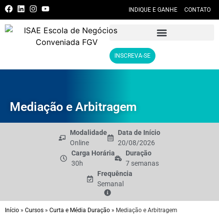
INDIQUE E GANHE
CONTATO
INSCREVA-SE
Mediação e Arbitragem
Modalidade
Data de Início
Online
20/08/2026
Carga Horária
Duração
30h
7 semanas
Frequência
Semanal
Início
»
Cursos
»
Curta e Média Duração
»
Mediação e Arbitragem