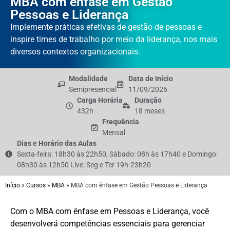
MBA com ênfase em Gestão
Pessoas e Liderança
Implemente práticas efetivas de gestão de pessoas e
inspire times de trabalho por meio da liderança, nos mais
diversos contextos organizacionais.
Modalidade
Data de Início
Semipresencial
11/09/2026
Carga Horária
Duração
432h
18 meses
Frequência
Mensal
Dias e Horário das Aulas
Sexta-feira: 18h30 às 22h50, Sábado: 08h às 17h40 e Domingo:
08h30 às 12h50 Live: Seg e Ter 19h-23h20
Início
»
Cursos
»
MBA
»
MBA com ênfase em Gestão Pessoas e Liderança
Com o MBA com ênfase em Pessoas e Liderança, você
desenvolverá competências essenciais para gerenciar