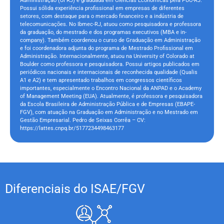
Administração (UFRJ) e graduada em Ciências Econômicas pela PUC-RJ.
Possui sólida experiência profissional em empresas de diferentes
setores, com destaque para o mercado financeiro e a indústria de
telecomunicações. No Ibmec-RJ, atuou como pesquisadora e professora
da graduação, do mestrado e dos programas executivos (MBA e in-
company). Também coordenou o curso de Graduação em Administração
e foi coordenadora adjunta do programa de Mestrado Profissional em
Administração. Internacionalmente, atuou na University of Colorado at
Boulder como professora e pesquisadora. Possui artigos publicados em
periódicos nacionais e internacionais de reconhecida qualidade (Qualis
A1 e A2) e tem apresentado trabalhos em congressos científicos
importantes, especialmente o Encontro Nacional da ANPAD e o Academy
of Management Meeting (EUA). Atualmente, é professora e pesquisadora
da Escola Brasileira de Administração Pública e de Empresas (EBAPE-
FGV), com atuação na Graduação em Administração e no Mestrado em
Gestão Empresarial. Pedro de Seixas Corrêa – CV:
https://lattes.cnpq.br/5177234498463177
Diferenciais do ISAE/FGV