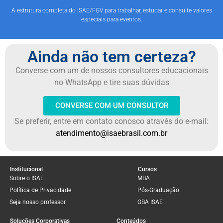
A estrutura completa do ISAE/FGV para trabalhar, estudar e consulte valores
especiais para eventos.
Ainda não tem certeza?
Converse com um de nossos consultores educacionais
no WhatsApp e tire suas dúvidas
CONVERSE COM UM CONSULTOR
Se preferir, entre em contato conosco através do e-mail:
atendimento@isaebrasil.com.br
Institucional
Cursos
Sobre o ISAE
MBA
Política de Privacidade
Pós-Graduação
Seja nosso professor
GBA ISAE
Soluções Corporativas
Conteúdos