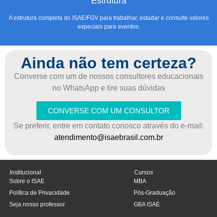
Estrutura
A estrutura completa do ISAE/FGV para trabalhar, estudar e consulte valores
especiais para eventos.
Ainda não tem certeza?
Converse com um de nossos consultores educacionais
no WhatsApp e tire suas dúvidas
CONVERSE COM UM CONSULTOR
Se preferir, entre em contato conosco através do e-mail:
atendimento@isaebrasil.com.br
Institucional
Cursos
Sobre o ISAE
MBA
Política de Privacidade
Pós-Graduação
Seja nosso professor
GBA ISAE