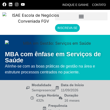
INDIQUE E GANHE
CONTATO
INSCREVA-SE
MBA com ênfase em Serviços de
Saúde
Alinhe-se com as boas práticas de gestão na área e
estruture processos centrados no paciente.
Modalidade
Data de Início
Semipresencial
11/09/2026
Carga Horária
Duração
432h
16 meses
Frequência