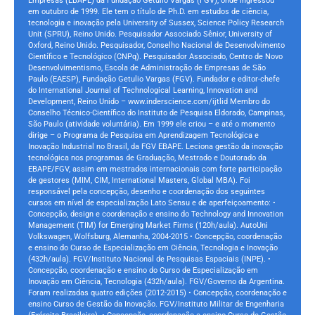
Empresas (EBAPE) da Fundação Getulio Vargas (FGV), onde ingressou
em outubro de 1999. Ele tem o título de Ph.D. em estudos de ciência,
tecnologia e inovação pela University of Sussex, Science Policy Research
Unit (SPRU), Reino Unido. Pesquisador Associado Sênior, University of
Oxford, Reino Unido. Pesquisador, Conselho Nacional de Desenvolvimento
Científico e Tecnológico (CNPq). Pesquisador Associado, Centro de Novo
Desenvolvimentismo, Escola de Administração de Empresas de São
Paulo (EAESP), Fundação Getulio Vargas (FGV). Fundador e editor-chefe
do International Journal of Technological Learning, Innovation and
Development, Reino Unido – www.inderscience.com/ijtlid Membro do
Conselho Técnico-Científico do Instituto de Pesquisa Eldorado, Campinas,
São Paulo (atividade voluntária). Em 1999 ele criou – e até o momento
dirige – o Programa de Pesquisa em Aprendizagem Tecnológica e
Inovação Industrial no Brasil, da FGV EBAPE. Leciona gestão da inovação
tecnológica nos programas de Graduação, Mestrado e Doutorado da
EBAPE/FGV, assim em mestrados internacionais com forte participação
de gestores (MIM, CIM, International Masters, Global MBA). Foi
responsável pela concepção, desenho e coordenação dos seguintes
cursos em nível de especialização Lato Sensu e de aperfeiçoamento: •
Concepção, design e coordenação e ensino do Technology and Innovation
Management (TIM) for Emerging Market Firms (120h/aula). AutoUni
Volkswagen, Wolfsburg, Alemanha, 2004-2015 • Concepção, coordenação
e ensino do Curso de Especialização em Ciência, Tecnologia e Inovação
(432h/aula). FGV/Instituto Nacional de Pesquisas Espaciais (INPE). •
Concepção, coordenação e ensino do Curso de Especialização em
Inovação em Ciência, Tecnologia (432h/aula). FGV/Governo da Argentina.
Foram realizadas quatro edições (2012-2015) • Concepção, coordenação e
ensino Curso de Gestão da Inovação. FGV/Instituto Militar de Engenharia