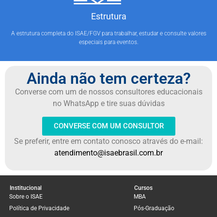
Estrutura
A estrutura completa do ISAE/FGV para trabalhar, estudar e consulte valores
especiais para eventos.
Ainda não tem certeza?
Converse com um de nossos consultores educacionais
no WhatsApp e tire suas dúvidas
CONVERSE COM UM CONSULTOR
Se preferir, entre em contato conosco através do e-mail:
atendimento@isaebrasil.com.br
Institucional
Cursos
Sobre o ISAE
MBA
Política de Privacidade
Pós-Graduação