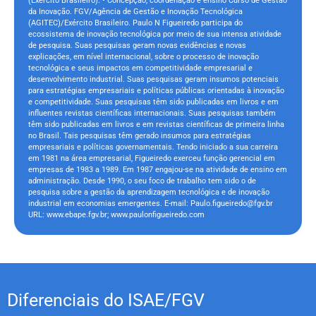
(Exército Brasileiro). • Concepção, coordenação e ensino Curso de Gestão
da Inovação. FGV/Agência de Gestão e Inovação Tecnológica
(AGITEC)/Exército Brasileiro. Paulo N Figueiredo participa do
ecossistema de inovação tecnológica por meio de sua intensa atividade
de pesquisa. Suas pesquisas geram novas evidências e novas
explicações, em nível internacional, sobre o processo de inovação
tecnológica e seus impactos em competitividade empresarial e
desenvolvimento industrial. Suas pesquisas geram insumos potenciais
para estratégias empresariais e políticas públicas orientadas à inovação
e competitividade. Suas pesquisas têm sido publicadas em livros e em
influentes revistas científicas internacionais. Suas pesquisas também
têm sido publicadas em livros e em revistas científicas de primeira linha
no Brasil. Tais pesquisas têm gerado insumos para estratégias
empresariais e políticas governamentais. Tendo iniciado a sua carreira
em 1981 na área empresarial, Figueiredo exerceu função gerencial em
empresas de 1983 a 1989. Em 1987 engajou-se na atividade de ensino em
administração. Desde 1990, o seu foco de trabalho tem sido o de
pesquisa sobre a gestão da aprendizagem tecnológica e de inovação
industrial em economias emergentes. E-mail: Paulo.figueiredo@fgv.br
URL: www.ebape.fgv.br; www.paulonfigueiredo.com
Diferenciais do ISAE/FGV