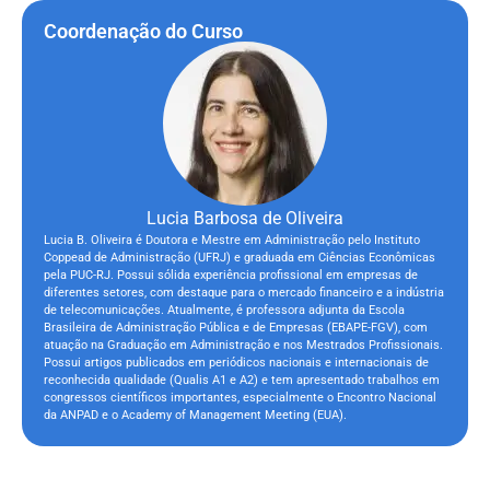
Coordenação do Curso
Lucia Barbosa de Oliveira
Lucia B. Oliveira é Doutora e Mestre em Administração pelo Instituto
Coppead de Administração (UFRJ) e graduada em Ciências Econômicas
pela PUC-RJ. Possui sólida experiência profissional em empresas de
diferentes setores, com destaque para o mercado financeiro e a indústria
de telecomunicações. Atualmente, é professora adjunta da Escola
Brasileira de Administração Pública e de Empresas (EBAPE-FGV), com
atuação na Graduação em Administração e nos Mestrados Profissionais.
Possui artigos publicados em periódicos nacionais e internacionais de
reconhecida qualidade (Qualis A1 e A2) e tem apresentado trabalhos em
congressos científicos importantes, especialmente o Encontro Nacional
da ANPAD e o Academy of Management Meeting (EUA).