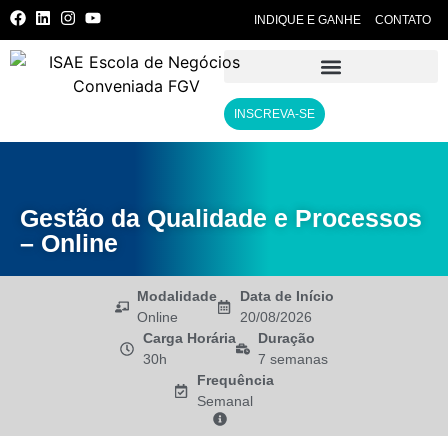
INDIQUE E GANHE
CONTATO
INSCREVA-SE
Gestão da Qualidade e Processos
– Online
Modalidade
Data de Início
Online
20/08/2026
Carga Horária
Duração
30h
7 semanas
Frequência
Semanal