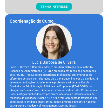
TENHO INTERESSE
Coordenação do Curso
Lucia Barbosa de Oliveira
Lucia B. Oliveira é Doutora e Mestre em Administração pelo Instituto
Coppead de Administração (UFRJ) e graduada em Ciências Econômicas
pela PUC-RJ. Possui sólida experiência profissional em empresas de
diferentes setores, com destaque para o mercado financeiro e a indústria
de telecomunicações. Atualmente, é professora adjunta da Escola
Brasileira de Administração Pública e de Empresas (EBAPE-FGV), com
atuação na Graduação em Administração e nos Mestrados Profissionais.
Possui artigos publicados em periódicos nacionais e internacionais de
reconhecida qualidade (Qualis A1 e A2) e tem apresentado trabalhos em
congressos científicos importantes, especialmente o Encontro Nacional
da ANPAD e o Academy of Management Meeting (EUA).