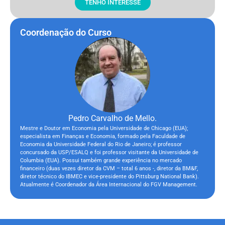
TENHO INTERESSE
Coordenação do Curso
Pedro Carvalho de Mello.
Mestre e Doutor em Economia pela Universidade de Chicago (EUA);
especialista em Finanças e Economia, formado pela Faculdade de
Economia da Universidade Federal do Rio de Janeiro; é professor
concursado da USP/ESALQ e foi professor visitante da Universidade de
Columbia (EUA). Possui também grande experiência no mercado
financeiro (duas vezes diretor da CVM – total 6 anos -, diretor da BM&F,
diretor técnico do IBMEC e vice-presidente do Pittsburg National Bank).
Atualmente é Coordenador da Área Internacional do FGV Management.