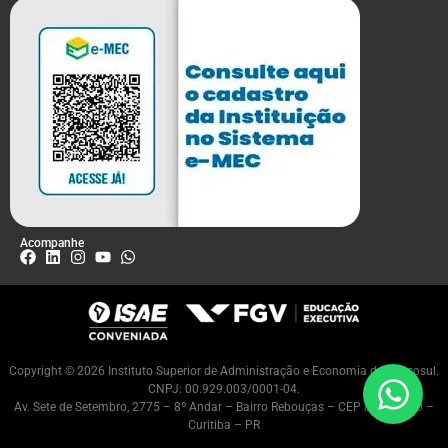
Acompanhe
Copyright © 2026 Instituto Superior de Administração e Economia do Mercosul.
CNPJ: 00.929.003/0001-04.
Av. Sete de Setembro, 2775 – 8º Andar – Bairro Rebouças – CEP 80230-010 –
Curitiba – PR