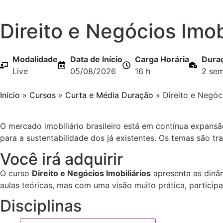
Direito e Negócios Imob
Modalidade
Data de Início
Carga Horária
Dura
Live
05/08/2026
16 h
2 se
Início
»
Cursos
»
Curta e Média Duração
»
Direito e Negóci
O mercado imobiliário brasileiro está em contínua expan
para a sustentabilidade dos já existentes. Os temas são 
Você irá adquirir
O curso
Direito e Negócios Imobiliários
apresenta as dinâm
aulas teóricas, mas com uma visão muito prática, participat
Disciplinas