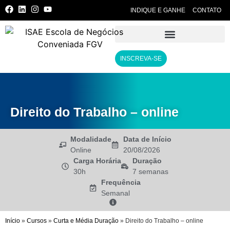
INDIQUE E GANHE
CONTATO
INSCREVA-SE
Direito do Trabalho – online
Modalidade
Data de Início
Online
20/08/2026
Carga Horária
Duração
30h
7 semanas
Frequência
Semanal
Início
»
Cursos
»
Curta e Média Duração
»
Direito do Trabalho – online