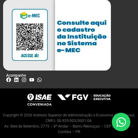
Acompanhe
Copyright © 2026 Instituto Superior de Administração e Economia do Mercosul.
CNPJ: 00.929.003/0001-04.
Av. Sete de Setembro, 2775 – 8º Andar – Bairro Rebouças – CEP 80230-010 –
Curitiba – PR