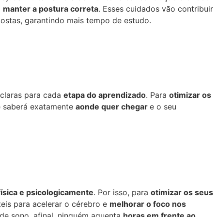
a
manter a postura correta
. Esses cuidados vão contribuir
 costas, garantindo mais tempo de estudo.
claras para cada
etapa do aprendizado
. Para
otimizar os
cê saberá exatamente
aonde quer chegar
e o seu
física e psicologicamente
. Por isso, para
otimizar os seus
teis para acelerar o cérebro e
melhorar o foco nos
de sono, afinal, ninguém aguenta
horas em frente ao