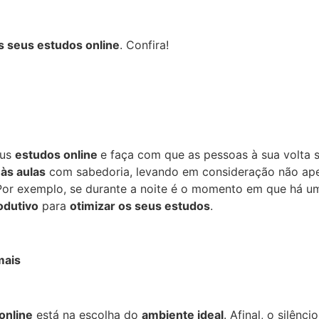
s seus estudos online
. Confira!
eus
estudos online
e faça com que as pessoas à sua volta 
 às aulas
com sabedoria, levando em consideração não ap
Por exemplo, se durante a noite é o momento em que há u
odutivo
para
otimizar os seus estudos
.
mais
online
está na escolha do
ambiente ideal
. Afinal, o silênc