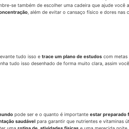
mbre-se também de escolher uma cadeira que ajude você 
oncentração
, além de evitar o cansaço físico e dores nas
evante tudo isso e
trace um plano de estudos
com metas 
nha tudo isso desenhado de forma muito clara, assim vo
 mundo
pode ser e o quanto é importante
estar preparado 
ntação saudável
para garantir que nutrientes e vitaminas ú
nter uma
rotina de atividades físicas
e uma merecida noite 