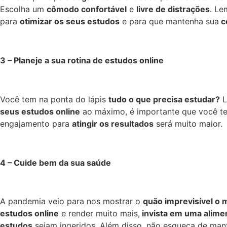
Escolha um
cômodo confortável
e
livre de distrações
. Le
para
otimizar os seus estudos
e para que mantenha sua
c
3 – Planeje a sua rotina de estudos online
Você tem na ponta do lápis
tudo o que precisa estudar?
L
seus estudos online
ao máximo, é importante que você te
engajamento para
atingir os resultados
será muito maior.
4 – Cuide bem da sua saúde
A pandemia veio para nos mostrar o
quão imprevisível o
estudos online
e render muito mais,
invista em uma alime
estudos
sejam ingeridos. Além disso, não esqueça de ma