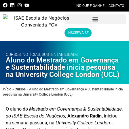
INDIQUE E GANHE
CONTATO
INSCREVA-SE
CURSOS
,
NOTÍCIAS
,
SUSTENTABILIDADE
Aluno do Mestrado em Governança
e Sustentabilidade inicia pesquisa
na University College London (UCL)
Início
»
Cursos
»
Aluno do Mestrado em Governança e Sustentabilidade inicia
pesquisa na University College London (UCL)
O aluno do
Mestrado em Governança & Sustentabilidade,
Alexandro Radin,
iniciou
do ISAE Escola de Negócios,
na semana passada, na
University College London –